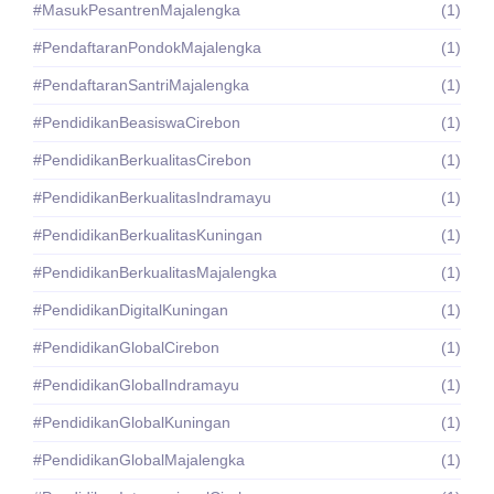
#MasukPesantrenMajalengka
(1)
#PendaftaranPondokMajalengka
(1)
#PendaftaranSantriMajalengka
(1)
#PendidikanBeasiswaCirebon
(1)
#PendidikanBerkualitasCirebon
(1)
#PendidikanBerkualitasIndramayu
(1)
#PendidikanBerkualitasKuningan
(1)
#PendidikanBerkualitasMajalengka
(1)
#PendidikanDigitalKuningan
(1)
#PendidikanGlobalCirebon
(1)
#PendidikanGlobalIndramayu
(1)
#PendidikanGlobalKuningan
(1)
#PendidikanGlobalMajalengka
(1)