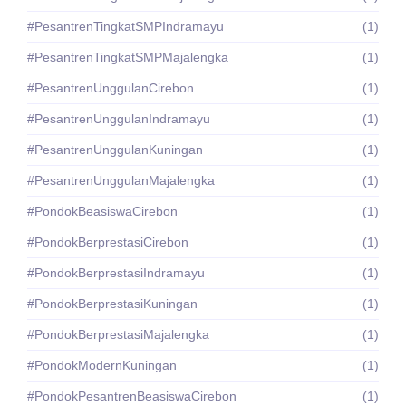
#PesantrenTingkatSMPIndramayu
(1)
#PesantrenTingkatSMPMajalengka
(1)
#PesantrenUnggulanCirebon
(1)
#PesantrenUnggulanIndramayu
(1)
#PesantrenUnggulanKuningan
(1)
#PesantrenUnggulanMajalengka
(1)
#PondokBeasiswaCirebon
(1)
#PondokBerprestasiCirebon
(1)
#PondokBerprestasiIndramayu
(1)
#PondokBerprestasiKuningan
(1)
#PondokBerprestasiMajalengka
(1)
#PondokModernKuningan
(1)
#PondokPesantrenBeasiswaCirebon
(1)