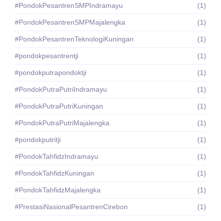
#PondokPesantrenSMPIndramayu
(1)
#PondokPesantrenSMPMajalengka
(1)
#PondokPesantrenTeknologiKuningan
(1)
#pondokpesantrentji
(1)
#pondokputrapondoktji
(1)
#PondokPutraPutriIndramayu
(1)
#PondokPutraPutriKuningan
(1)
#PondokPutraPutriMajalengka
(1)
#pondokputritji
(1)
#PondokTahfidzIndramayu
(1)
#PondokTahfidzKuningan
(1)
#PondokTahfidzMajalengka
(1)
#PrestasiNasionalPesantrenCirebon
(1)