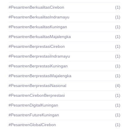
#PesantrenBerkualitasCirebon
(1)
#PesantrenBerkualitasIndramayu
(1)
#PesantrenBerkualitasKuningan
(1)
#PesantrenBerkualitasMajalengka
(1)
#PesantrenBerprestasiCirebon
(1)
#PesantrenBerprestasiIndramayu
(1)
#PesantrenBerprestasiKuningan
(1)
#PesantrenBerprestasiMajalengka
(1)
#PesantrenBerprestasiNasional
(4)
#PesantrenCirebonBerprestasi
(1)
#PesantrenDigitalKuningan
(1)
#PesantrenFutureKuningan
(1)
#PesantrenGlobalCirebon
(1)