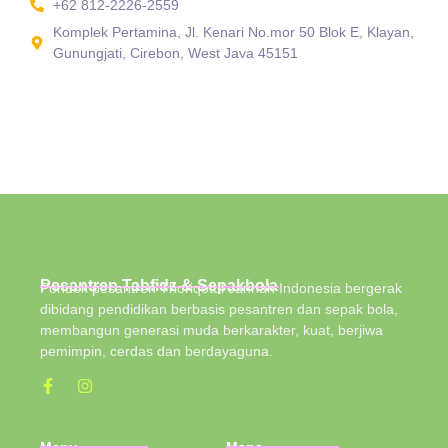
+62 812-2226-2559
Komplek Pertamina, Jl. Kenari No.mor 50 Blok E, Klayan,
Gunungjati, Cirebon, West Java 45151
Pesantren Tahfidz & Sepakbola
Pondok pesantren Thoriqotul Jannah Indonesia bergerak
dibidang pendidikan berbasis pesantren dan sepak bola,
membangun generasi muda berkarakter, kuat, berjiwa
pemimpin, cerdas dan berdayaguna.
Menu
Maps