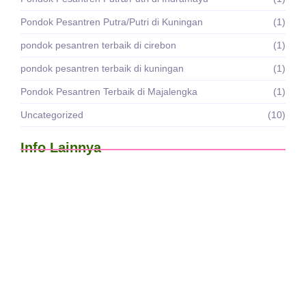
Pondok Pesantren Putra/Putri di Kuningan
(1)
pondok pesantren terbaik di cirebon
(1)
pondok pesantren terbaik di kuningan
(1)
Pondok Pesantren Terbaik di Majalengka
(1)
Uncategorized
(10)
Info Lainnya
Penerimaan peserta didik baru Pondok
Pesantren & SMP…
12/03/2026