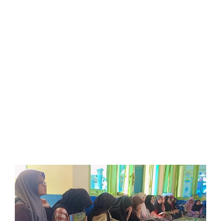
Para santri putri tengah asyik
mendengarkan motivasi pagi
-
-
Info Pesantren TJI
16/08/2024
No Comments