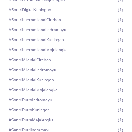
#SantriDigitalKuningan
(1)
#SantriInternasionalCirebon
(1)
#SantriInternasionalIndramayu
(1)
#SantriInternasionalKuningan
(1)
#SantriInternasionalMajalengka
(1)
#SantriMilenialCirebon
(1)
#SantriMilenialIndramayu
(1)
#SantriMilenialKuningan
(1)
#SantriMilenialMajalengka
(1)
#SantriPutraIndramayu
(1)
#SantriPutraKuningan
(1)
#SantriPutraMajalengka
(1)
#SantriPutriIndramayu
(1)