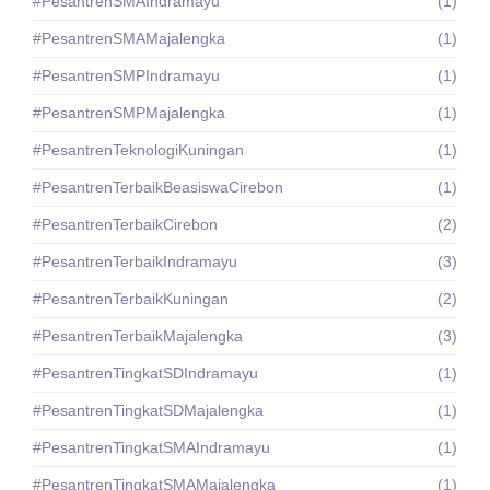
#PesantrenSMAIndramayu
(1)
#PesantrenSMAMajalengka
(1)
#PesantrenSMPIndramayu
(1)
#PesantrenSMPMajalengka
(1)
#PesantrenTeknologiKuningan
(1)
#PesantrenTerbaikBeasiswaCirebon
(1)
#PesantrenTerbaikCirebon
(2)
#PesantrenTerbaikIndramayu
(3)
#PesantrenTerbaikKuningan
(2)
#PesantrenTerbaikMajalengka
(3)
#PesantrenTingkatSDIndramayu
(1)
#PesantrenTingkatSDMajalengka
(1)
#PesantrenTingkatSMAIndramayu
(1)
#PesantrenTingkatSMAMajalengka
(1)